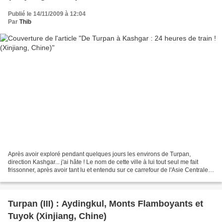
Publié le 14/11/2009 à 12:04
Par
Thib
Après avoir exploré pendant quelques jours les environs de Turpan,
direction Kashgar... j'ai hâte ! Le nom de cette ville à lui tout seul me fait
frissonner, après avoir tant lu et entendu sur ce carrefour de l'Asie Centrale...
Environ 1200 kilomètres...
Turpan (III) : Aydingkul, Monts Flamboyants et
Tuyok (Xinjiang, Chine)