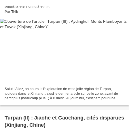
Publié le 11/11/2009 à 15:35
Par
Thib
Salut ! Allez, on poursuit l'exploration de cette jolie région de Turpan,
toujours dans le Xinjiang... c'est le dernier article sur cette zone, avant de
partir plus (beaucoup plus...) à l'Ouest ! Aujourd'hui, c'est parti pour une
longue journée dans les...
Turpan (II) : Jiaohe et Gaochang, cités disparues
(Xinjiang, Chine)