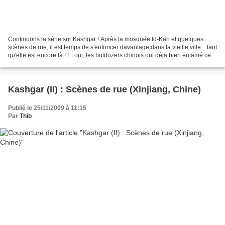
Continuons la série sur Kashgar ! Après la mosquée Id-Kah et quelques
scènes de rue, il est temps de s'enfoncer davantage dans la vieille ville... tant
qu'elle est encore là ! Et oui, les buldozers chinois ont déjà bien entamé ce
vieux quartier, malheureusement......
Kashgar (II) : Scènes de rue (Xinjiang, Chine)
Publié le 25/11/2009 à 11:15
Par
Thib