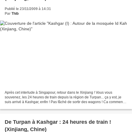
Publié le 23/11/2009 à 14:31
Par
Thib
Après cet interlude à Singapour, retour dans le Xinjiang ! Vous vous
souvenez, les 24 heures de train depuis la région de Turpan... ça y est, je
suis arrivé à Kashgar, enfin ! Pas fâché de sortir des wagons ! Ca commence
mal ! Je prends un taxi depuis...
De Turpan à Kashgar : 24 heures de train !
(Xinjiang, Chine)