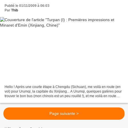
Publié le 01/11/2009 à 06:03
Par
Thib
Hello ! Après une courte étape à Chengdu (Sichuan), me voilà en route (en
vol) pour Urumqi, la capitale du Xinjiang... A Urumqi, quelques galères pour
trouver le bon bus (mon chinois est un peu rouillé !), et me voilà en route
pour Turpan, première étape...
Page suivante >