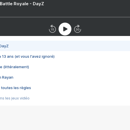
 Battle Royale - DayZ
 DayZ
 a 13 ans (et vous l'avez ignoré)
e (littéralement)
im Rayan
 toutes les règles
s les jeux vidéo
us choquant de Rockstar ? - Le scandale BULLY
e plus moche de Steam
du RÊVE tourne au CAUCHEMAR