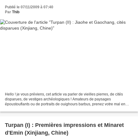
Publié le 07/11/2009 à 07:40
Par
Thib
Hello ! je vous préviens, cet article va parler de vieilles pierres, de cités
disparues, de vestiges archéologiques ! Amateurs de paysages
époustouflants ou de portraits de ouighours barbus, prenez votre mal en
patience ! Un peu par hasard, j'ai commencé...
Turpan (I) : Premières impressions et Minaret
d'Emin (Xinjiang, Chine)