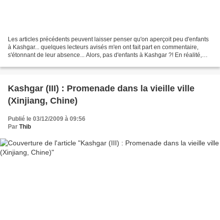
Les articles précédents peuvent laisser penser qu'on aperçoit peu d'enfants
à Kashgar... quelques lecteurs avisés m'en ont fait part en commentaire,
s'étonnant de leur absence... Alors, pas d'enfants à Kashgar ?! En réalité,
c'est plutôt l'inverse, car...
Kashgar (III) : Promenade dans la vieille ville
(Xinjiang, Chine)
Publié le 03/12/2009 à 09:56
Par
Thib