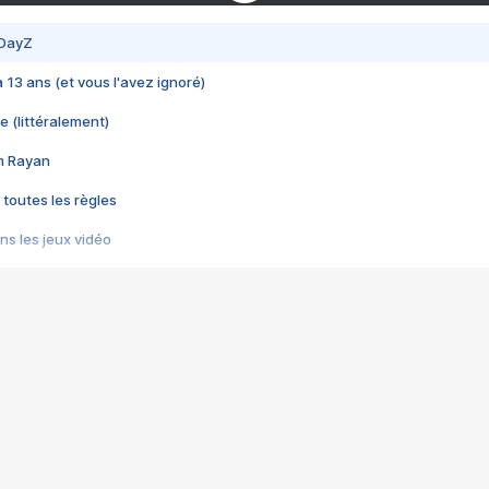
 DayZ
 a 13 ans (et vous l'avez ignoré)
e (littéralement)
im Rayan
 toutes les règles
s les jeux vidéo
us choquant de Rockstar ? - Le scandale BULLY
e plus moche de Steam
du RÊVE tourne au CAUCHEMAR
pendant 8 heures
it… à tort
umiliés par un jeu vidéo