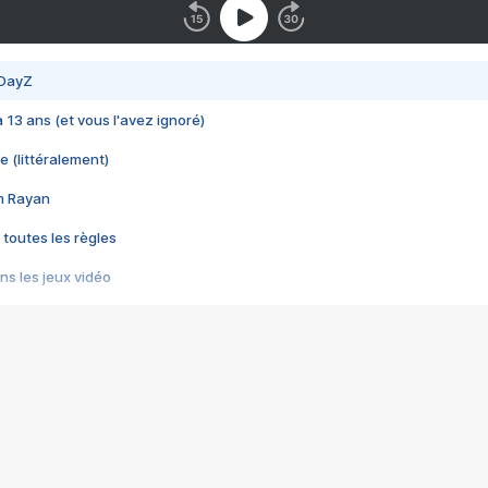
 DayZ
 a 13 ans (et vous l'avez ignoré)
e (littéralement)
im Rayan
 toutes les règles
s les jeux vidéo
us choquant de Rockstar ? - Le scandale BULLY
e plus moche de Steam
du RÊVE tourne au CAUCHEMAR
pendant 8 heures
it… à tort