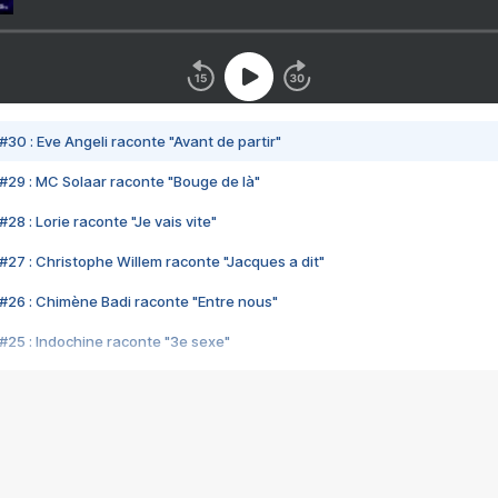
#30 : Eve Angeli raconte "Avant de partir"
#29 : MC Solaar raconte "Bouge de là"
28 : Lorie raconte "Je vais vite"
#27 : Christophe Willem raconte "Jacques a dit"
#26 : Chimène Badi raconte "Entre nous"
#25 : Indochine raconte "3e sexe"
#24 : Zaho raconte "C'est chelou"
#23 : Patrick Bruel raconte "Au café des délices"
#22 : Kyo raconte "Le chemin"