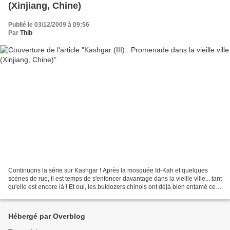
(Xinjiang, Chine)
Publié le 03/12/2009 à 09:56
Par
Thib
Continuons la série sur Kashgar ! Après la mosquée Id-Kah et quelques
scènes de rue, il est temps de s'enfoncer davantage dans la vieille ville... tant
qu'elle est encore là ! Et oui, les buldozers chinois ont déjà bien entamé ce
vieux quartier, malheureusement......
Hébergé par Overblog