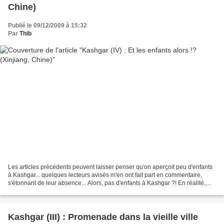
Chine)
Publié le 09/12/2009 à 15:32
Par
Thib
Les articles précédents peuvent laisser penser qu'on aperçoit peu d'enfants
à Kashgar... quelques lecteurs avisés m'en ont fait part en commentaire,
s'étonnant de leur absence... Alors, pas d'enfants à Kashgar ?! En réalité,
c'est plutôt l'inverse, car...
Kashgar (III) : Promenade dans la vieille ville