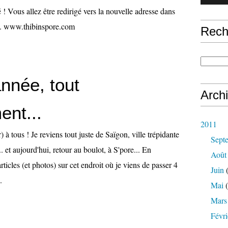
 Vous allez être redirigé vers la nouvelle adresse dans
.. www.thibinspore.com
Rech
nnée, tout
Arch
ent...
2011
 à tous ! Je reviens tout juste de Saïgon, ville trépidante
Sept
 et aujourd'hui, retour au boulot, à S'pore... En
Août
rticles (et photos) sur cet endroit où je viens de passer 4
Juin
(
.
Mai
(
Mars
Févri