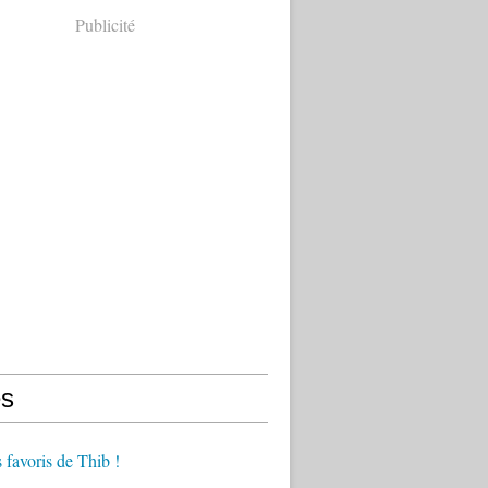
Publicité
s
s favoris de Thib !