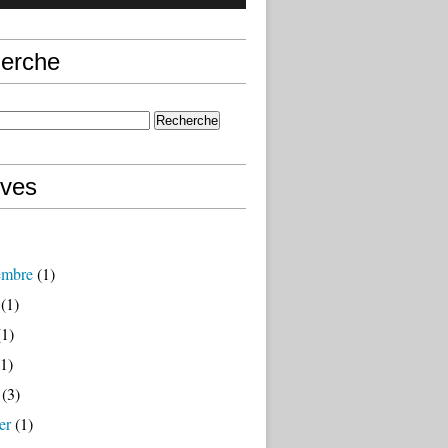
erche
ives
embre
(1)
(1)
1)
1)
(3)
er
(1)