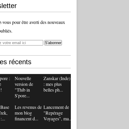
letter
vous pour être averti des nouveaux
publiés.
les récents
pore :
Nouvelle
Zanskar (Inde)
e
version de
: mes plus
!
"Thib in
belles ph...
S'pore...
 Base
Les revenus de
Lancement de
rek,
mon blog
"Repérage
:...
financent d...
Voyages", ma...