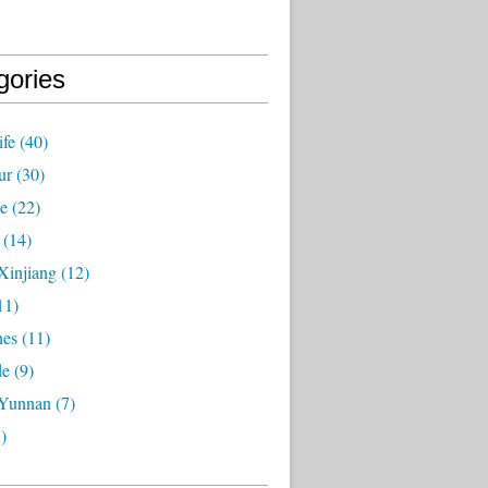
gories
ife
(40)
ur
(30)
ie
(22)
(14)
Xinjiang
(12)
11)
nes
(11)
de
(9)
 Yunnan
(7)
)