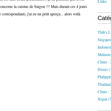
Links
 concerne la cuisine de Saigon !!! Mais durant ces 4 jours
le correspondant), j'ai eu un petit aperçu... alors voilà
Caté
Thib's L
Singapo
Indonés
Malaisie
Chine - 
Divers
(
Philippi
Thailan
Chine -
Népal
(7