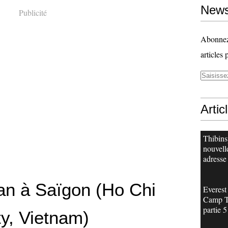
News
Publicité
Abonnez-
articles 
Artic
Thibins
nouvell
adresse 
an à Saïgon (Ho Chi
Everest
Camp T
partie 5 
ty, Vietnam)