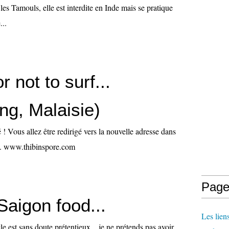
les Tamouls, elle est interdite en Inde mais se pratique
...
r not to surf...
ng, Malaisie)
 Vous allez être redirigé vers la nouvelle adresse dans
.. www.thibinspore.com
Page
Saigon food...
Les lien
le est sans doute prétentieux... je ne prétends pas avoir